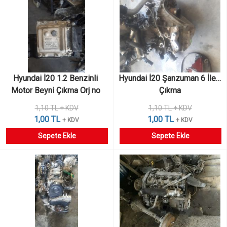
Hyundai İ20 1.2 Benzinli 
Hyundai İ20 Şanzuman 6 İleri 
Motor Beyni Çıkma Orj no 
Çıkma
39111-03700
1,10 TL + KDV
1,10 TL + KDV
1,00 TL
1,00 TL
+ KDV
+ KDV
Sepete Ekle
Sepete Ekle