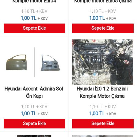
Komple motor Euro4
Komple motor Euro5 çıkma
1,10 TL + KDV
1,10 TL + KDV
1,00 TL
1,00 TL
+ KDV
+ KDV
Sepete Ekle
Sepete Ekle
Hyundai Accent  Admira Sol 
Hyundai İ20 1.2 Benzinli 
Ön Kapı
Komple Motor Çıkma 
1,10 TL + KDV
1,10 TL + KDV
1,00 TL
1,00 TL
+ KDV
+ KDV
Sepete Ekle
Sepete Ekle