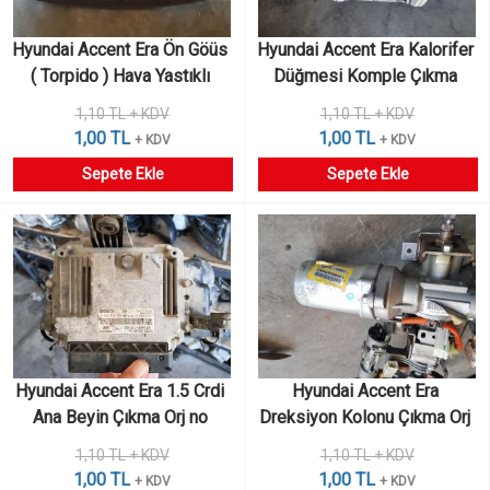
Hyundai Accent Era Ön Göüs 
Hyundai Accent Era Kalorifer 
( Torpido ) Hava Yastıklı 
Düğmesi Komple Çıkma 
Çıkma 
1,10 TL + KDV
1,10 TL + KDV
1,00 TL
1,00 TL
+ KDV
+ KDV
Sepete Ekle
Sepete Ekle
Hyundai Accent Era 1.5 Crdi 
Hyundai Accent Era 
Ana Beyin Çıkma Orj no 
Dreksiyon Kolonu Çıkma Orj 
39101-2A410 Boch no: 0281 
no 56310-1E501
1,10 TL + KDV
1,10 TL + KDV
012 768
1,00 TL
1,00 TL
+ KDV
+ KDV