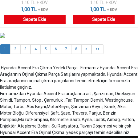
1,10 TL + KDV
1,10 TL + KDV
1,00 TL
1,00 TL
+ KDV
+ KDV
Sepete Ekle
Sepete Ekle
1
2
3
4
5
6
7
8
>
>>
Hyundai Accent Era Çıkma Yedek Parça : Firmamız Hyundai Accent Era
Araçlarının Orjinal Çıkma Parça Satışlarını yapmaktadır. Hyundai Accent
Era araçlarının orjinal çıkma parçalarını temin etmek için firmamızla
iletişime geçiniz.
Firmamızdan Hyundai Accent Era araçlarına ait ; Şanzıman, Direksiyon
Simidi, Tampon, Stop , Çamurluk , Far, Tampon Demiri, Westinghouse,
Motor, Turbo, Abs Beyni,MotorBeyni, Şanzıman Beyni, Krank, Akis,
Motor Bloğu, Diferansiyel, Şaft, Şase, Travers, Panjur, Benzin
Pompası,MazotPompası, Kilometre Saati, Ayna, Lastik, Airbag, Piston,
Enjektör, Ateşleme Bobini, Su Radyatörü, Tavan Döşemesi ve bir çok
Hyundai Accent Era Orjinal Çıkma yedek parçayı temin edebilirsiniz.