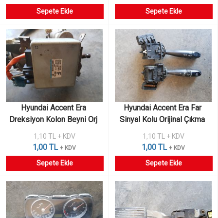
Sepete Ekle
Sepete Ekle
Hyundai Accent Era 
Hyundai Accent Era Far 
Dreksiyon Kolon Beyni Orj 
Sinyal Kolu Orijinal Çıkma 
No 56300-0N700 Çıkma
1,10 TL + KDV
1,10 TL + KDV
1,00 TL
1,00 TL
+ KDV
+ KDV
Sepete Ekle
Sepete Ekle