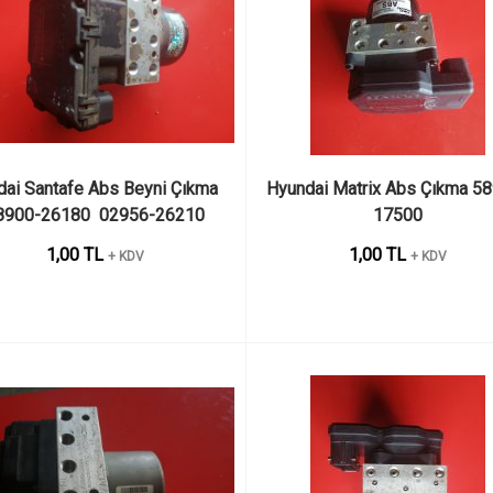
ai Santafe Abs Beyni Çıkma   
Hyundai Matrix Abs Çıkma 5
8900-26180  02956-26210
17500
1,00 TL
1,00 TL
+ KDV
+ KDV