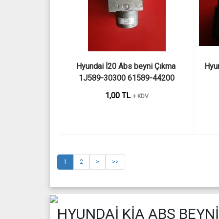
Hyundai İ20 Abs beyni Çıkma 
Hyun
1J589-30300 61589-44200
1,00 TL
+ KDV
1
2
>
>>
HYUNDAİ KİA ABS BEYNİ