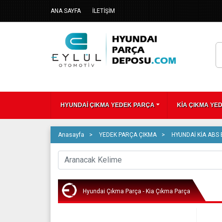
ANA SAYFA
İLETİŞİM
HYUNDAİ ÇIKMA YEDEK PARÇA
KİA ÇIKMA YE
Anasayfa
YEDEK PARÇA ÇIKMA
HYUNDAİ KİA ABS 
Hyundai Çıkma Parça - Kia Çıkma Parça