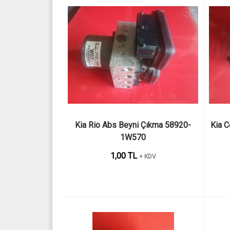
Kia Rio Abs Beyni Çıkma 58920-
Kia C
1W570
1,00 TL
+ KDV