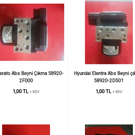
erato Abs Beyni Çıkma 58920-
Hyundai Elentra Abs Beyni çı
2F000
58920-2D501
1,00 TL
1,00 TL
+ KDV
+ KDV