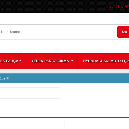
Hyundai Çıkma
Ara
DEK PARÇA
YEDEK PARÇA ÇIKMA
HYUNDAİ & KİA MOTOR Ç
BEYNİ