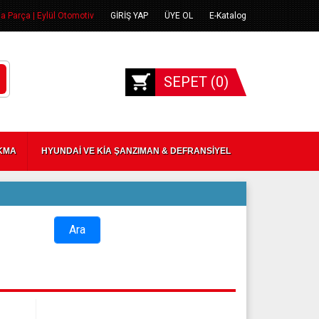
 Parça | Eylül Otomotiv
GİRİŞ YAP
ÜYE OL
E-Katalog
SEPET (
0
)
IKMA
HYUNDAİ VE KİA ŞANZIMAN & DEFRANSİYEL