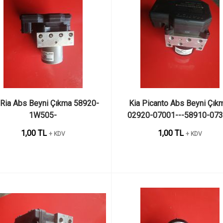
 Ria Abs Beyni Çıkma 58920-
Kia Picanto Abs Beyni Çıkm
1W505-
02920-07001---58910-07
1,00 TL
1,00 TL
+ KDV
+ KDV