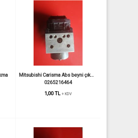
kma 
Mitsubishi Carisma Abs beyni çıkma 
0265216464
1,00 TL
+ KDV