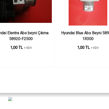
dai Elentra Abs beyni Çıkma 
Hyundai Blue Abs Beyni 58
58920-F2500
1R300
1,00 TL
1,00 TL
+ KDV
+ KDV