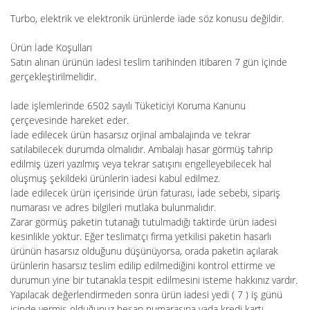
Turbo, elektrik ve elektronik ürünlerde iade söz konusu değildir.
Ürün İade Koşulları
Satın alınan ürünün iadesi teslim tarihinden itibaren 7 gün içinde
gerçekleştirilmelidir.
İade işlemlerinde 6502 sayılı Tüketiciyi Koruma Kanunu
çerçevesinde hareket eder.
İade edilecek ürün hasarsız orjinal ambalajında ve tekrar
satılabilecek durumda olmalıdır. Ambalajı hasar görmüş tahrip
edilmiş üzeri yazılmış veya tekrar satışını engelleyebilecek hal
oluşmuş şekildeki ürünlerin iadesi kabul edilmez.
İade edilecek ürün içerisinde ürün faturası, İade sebebi, sipariş
numarası ve adres bilgileri mutlaka bulunmalıdır.
Zarar görmüş paketin tutanağı tutulmadığı taktirde ürün iadesi
kesinlikle yoktur. Eğer teslimatçı firma yetkilisi paketin hasarlı
ürünün hasarsız olduğunu düşünüyorsa, orada paketin açılarak
ürünlerin hasarsız teslim edilip edilmediğini kontrol ettirme ve
durumun yine bir tutanakla tespit edilmesini isteme hakkınız vardır.
Yapılacak değerlendirmeden sonra ürün iadesi yedi ( 7 ) iş günü
içinde vermiş olduğunuz hesap numarasına yada kredi kartı