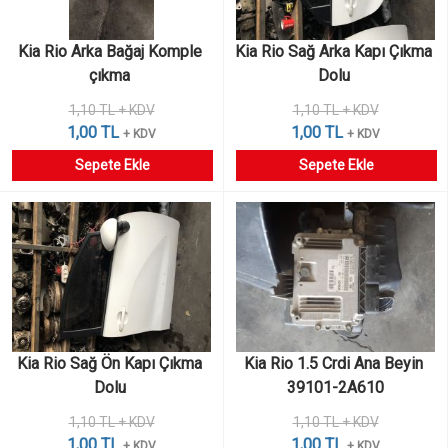
Kia Rio Arka Bağaj Komple 
Kia Rio Sağ Arka Kapı Çıkma 
çıkma 
Dolu 
1,10 TL + KDV
1,10 TL + KDV
1,00 TL
1,00 TL
+ KDV
+ KDV
Sepete Ekle
Sepete Ekle
Kia Rio Sağ Ön Kapı Çıkma 
Kia Rio 1.5 Crdi Ana Beyin 
Dolu 
39101-2A610
1,10 TL + KDV
1,10 TL + KDV
1,00 TL
1,00 TL
+ KDV
+ KDV