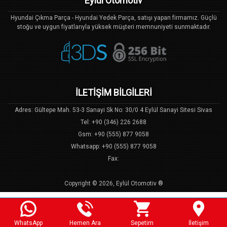
Eylül Otomotiv
Hyundai Çıkma Parça - Hyundai Yedek Parça, satışı yapan firmamız. Güçlü
stoğu ve uygun fiyatlarıyla yüksek müşteri memnuniyeti sunmaktadır.
İLETİŞİM BİLGİLERİ
Adres: Gültepe Mah. 53-3 Sanayi Sk No: 30/0 4 Eylül Sanayi Sitesi Sivas
Tel: +90 (346) 226 2688
Gsm: +90 (555) 877 9058
Whatsapp: +90 (555) 877 9058
Fax:
Copyright © 2026, Eylül Otomotiv ®
Bu Site, US Yazılım
E-Ticaret
Sistemi ile Hazırlanmıştır.
WhatsApp
Hemen Ara
Sepetim
İletişim