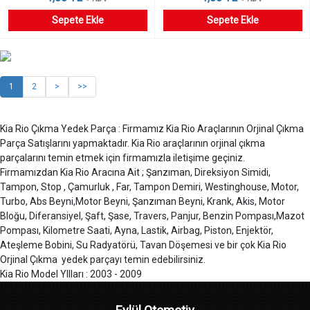
Sepete Ekle
Sepete Ekle
1
2
>
>>
Kia Rio Çıkma Yedek Parça : Firmamız Kia Rio Araçlarının Orjinal Çıkma
Parça Satışlarını yapmaktadır. Kia Rio araçlarının orjinal çıkma
parçalarını temin etmek için firmamızla iletişime geçiniz.
Firmamızdan Kia Rio Aracına Ait ; Şanzıman, Direksiyon Simidi,
Tampon, Stop , Çamurluk , Far, Tampon Demiri, Westinghouse, Motor,
Turbo, Abs Beyni,Motor Beyni, Şanzıman Beyni, Krank, Akis, Motor
Bloğu, Diferansiyel, Şaft, Şase, Travers, Panjur, Benzin Pompası,Mazot
Pompası, Kilometre Saati, Ayna, Lastik, Airbag, Piston, Enjektör,
Ateşleme Bobini, Su Radyatörü, Tavan Döşemesi ve bir çok Kia Rio
Orjinal Çıkma yedek parçayı temin edebilirsiniz.
Kia Rio Model YIlları : 2003 - 2009