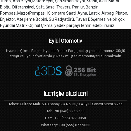
Turbo, Abs Beyni,MotorBeyni, Şanzıman Beyni, Krank, Akis, Motor
Bloğu, Diferansiyel, Şaft, Şase, Travers, Panjur, Benzin
Pompası,MazotPompası, Kilometre Saati, Ayna, Lastik, Airbag, Piston,
Enjektör, Ateşleme Bobini, Su Radyatörü, Tavan Döşemesi ve bir çok
Hyundai Matrix Orjinal Çıkma yedek parçayı temin edebilirsiniz.
Eylül Otomotiv
Hyundai Çıkma Parça - Hyundai Yedek Parça, satışı yapan firmamız. Güçlü
stoğu ve uygun fiyatlarıyla yüksek müşteri memnuniyeti sunmaktadır.
İLETİŞİM BİLGİLERİ
Adres: Gültepe Mah. 53-3 Sanayi Sk No: 30/0 4 Eylül Sanayi Sitesi Sivas
Tel: +90 (346) 226 2688
Gsm: +90 (555) 877 9058
Whatsapp: +90 (555) 877 9058