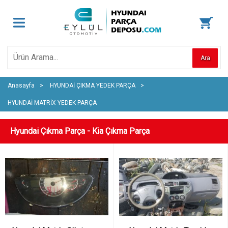
Ara
Anasayfa
HYUNDAİ ÇIKMA YEDEK PARÇA
HYUNDAİ MATRİX YEDEK PARÇA
Hyundai Çıkma Parça - Kia Çıkma Parça